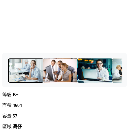
等級
B+
面積
4604
容量
57
區域
灣仔