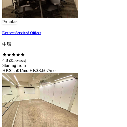
Popular
Everest Serviced Offices
中環
★★★★★
4.8
(22 reviews)
Starting from
HK$5,501/mo
HK$3,667/mo