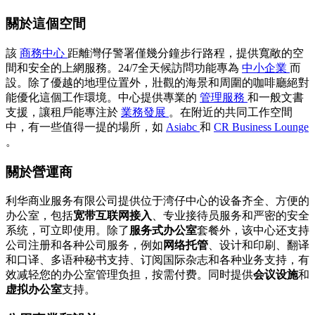
關於這個空間
該
商務中心
距離灣仔警署僅幾分鐘步行路程，提供寬敞的空
間和安全的上網服務。24/7全天候訪問功能專為
中小企業
而
設。除了優越的地理位置外，壯觀的海景和周圍的咖啡廳絕對
能優化這個工作環境。中心提供專業的
管理服務
和一般文書
支援，讓租戶能專注於
業務發展
。在附近的共同工作空間
中，有一些值得一提的場所，如
Asiabc
和
CR Business Lounge
。
關於營運商
利华商业服务有限公司提供位于湾仔中心的设备齐全、方便的
办公室，包括
宽带互联网接入
、专业接待员服务和严密的安全
系统，可立即使用。除了
服务式办公室
套餐外，该中心还支持
公司注册和各种公司服务，例如
网络托管
、设计和印刷、翻译
和口译、多语种秘书支持、订阅国际杂志和各种业务支持，有
效减轻您的办公室管理负担，按需付费。同时提供
会议设施
和
虚拟办公室
支持。