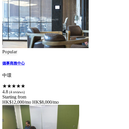
Popular
德事商務中心
中環
★★★★★
4.8
(4 reviews)
Starting from
HK$12,000/mo
HK$8,000/mo