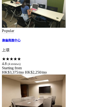
Popular
偉倫商務中心
上環
★★★★★
4.8
(4 reviews)
Starting from
HK$3,375/mo
HK$2,250/mo