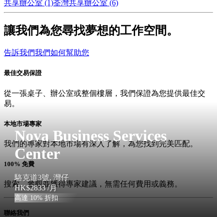
共享辦公室 (1)
荃灣共享辦公室 (6)
讓我們為您尋找夢想的工作空間。
告訴我們我們如何幫助您
最佳交易保證
從一張桌子、辦公室或整個樓層，我們保證為您提供最佳交
易。
本地市場專家
Nova Business Services
我們的專家對本地市場有深入了解，為您找到完美匹配。
Center
100% 免費
駱克道3號, 灣仔
搜索、參觀並獲得專家建議，無需任何費用或義務。
HK$2833
/月
高達 10% 折扣
聯絡我們