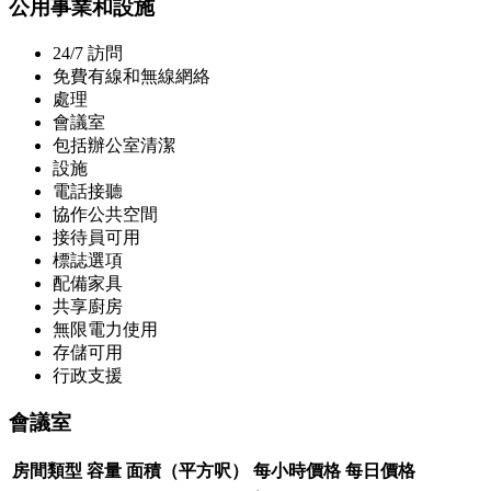
公用事業和設施
24/7 訪問
免費有線和無線網絡
處理
會議室
包括辦公室清潔
設施
電話接聽
協作公共空間
接待員可用
標誌選項
配備家具
共享廚房
無限電力使用
存儲可用
行政支援
會議室
房間類型
容量
面積（平方呎）
每小時價格
每日價格