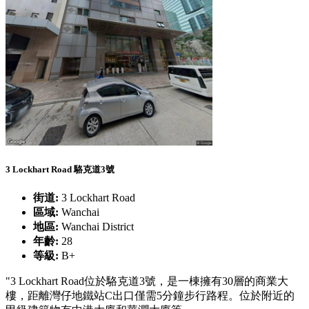
3 Lockhart Road 駱克道3號
街道:
3 Lockhart Road
區域:
Wanchai
地區:
Wanchai District
年齡:
28
等級:
B+
"3 Lockhart Road位於駱克道3號，是一棟擁有30層的商業大
樓，距離灣仔地鐵站C出口僅需5分鐘步行路程。位於附近的