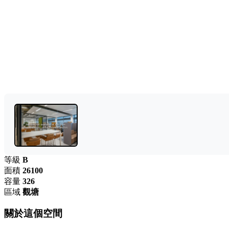
等級
B
面積
26100
容量
326
區域
觀塘
關於這個空間