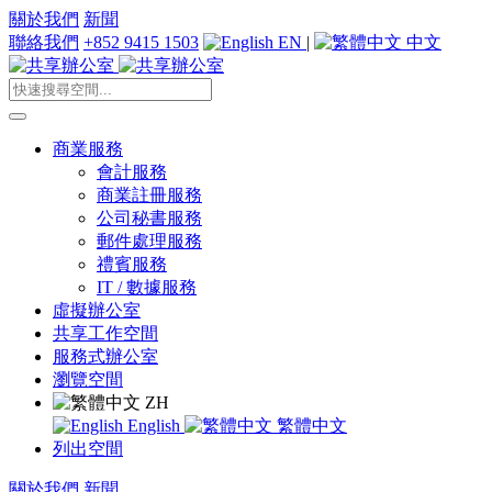
關於我們
新聞
聯絡我們
+852 9415 1503
EN
|
中文
商業服務
會計服務
商業註冊服務
公司秘書服務
郵件處理服務
禮賓服務
IT / 數據服務
虛擬辦公室
共享工作空間
服務式辦公室
瀏覽空間
ZH
English
繁體中文
列出空間
關於我們
新聞