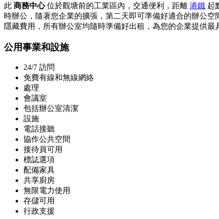
此
商務中心
位於觀塘前的工業區內，交通便利，距離
港鐵
起
時辦公，隨著您企業的擴張，第二天即可準備好適合的辦公空
隱藏費用，所有辦公室均隨時準備好出租，為您的企業提供最
公用事業和設施
24/7 訪問
免費有線和無線網絡
處理
會議室
包括辦公室清潔
設施
電話接聽
協作公共空間
接待員可用
標誌選項
配備家具
共享廚房
無限電力使用
存儲可用
行政支援