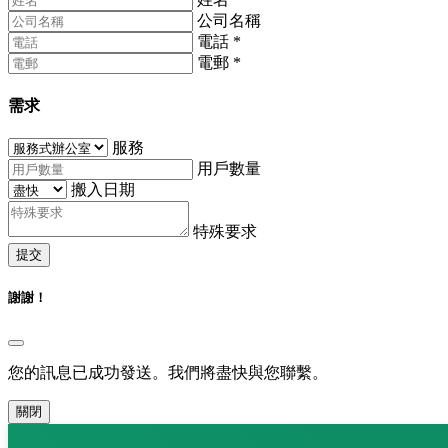
公司名稱
電話
*
電郵
*
需求
服務
用戶數量
搬入日期
特殊要求
提交
謝謝！
您的訊息已成功發送。我們將盡快與您聯繫。
關閉