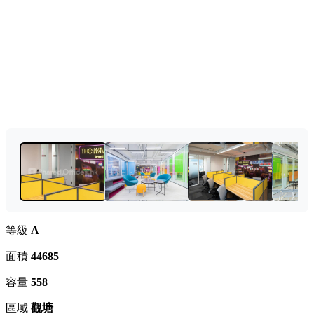
等級
A
面積
44685
容量
558
區域
觀塘