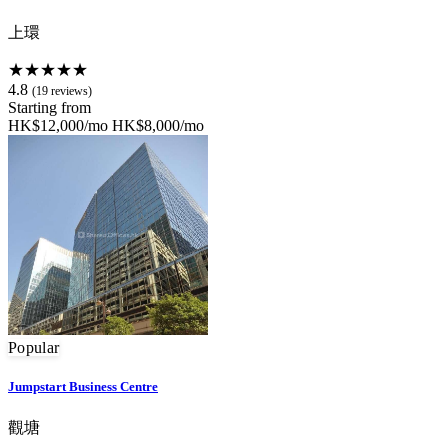
上環
★★★★★
4.8
(19 reviews)
Starting from
HK$12,000/mo
HK$8,000/mo
Popular
Jumpstart Business Centre
觀塘