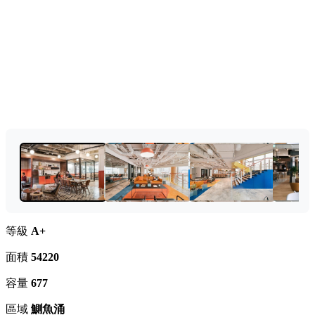
等級
A+
面積
54220
容量
677
區域
鰂魚涌