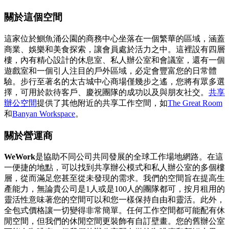
關於這個空間
這家位於鰂魚涌公園的商務中心坐落在一個繁華的區域，涵蓋
商業、娛樂和美食探索，讓會員處於活力之中。這裡設有四層
樓，內有精心設計的休息室、私人辦公室和會議室，還有一個
遊戲室和一個引人注目的戶外區域，必定會豐富您的日常體
驗。步行至著名的太古城中心商場僅幾步之遙，您將有眾多選
擇，可用於款待客戶、慶祝團隊的成功以及與朋友社交。
共享
辦公空間
提供了其他附近的共享工作空間，如
The Great Room
和
Banyan Workspace
。
關於營運商
WeWork
是協助不同公司共同發展的全球工作場地網路。在這
一便捷的地點，可以找到共享辦公模式和私人辦公室的多個樓
層，從而滿足您甚至從未發現的需求。我們的空間旨在提高生
產能力，無論貴公司是1人或是100人的團隊都可，按月租用的
靈活性意味著您的空間可以和您一樣保持自由和靈活。此外，
全包式價格讓一切變得非常簡單。任何工作空間都可能配有休
閒空間，但我們的休閒空間更裝飾有自訂壁畫。您的舊辦公室