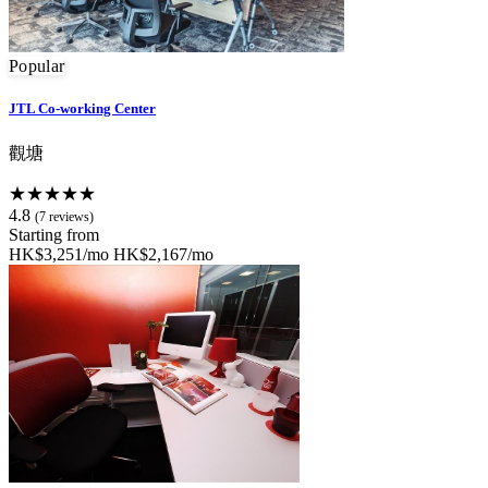
Popular
JTL Co-working Center
觀塘
★★★★★
4.8
(7 reviews)
Starting from
HK$3,251/mo
HK$2,167/mo