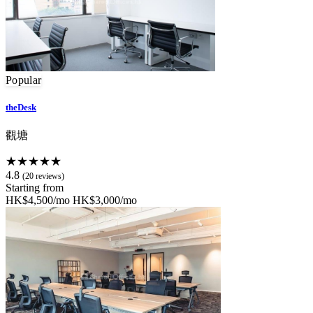
Popular
theDesk
觀塘
★★★★★
4.8
(20 reviews)
Starting from
HK$4,500/mo
HK$3,000/mo