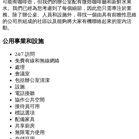
可能有咖啡壺，但我們的辦公室配有微焙咖啡廳和新鮮水果
水。我們已經為您考慮到了每個細節，因此您只需專注於業
務。除了辦公桌、人員和設施外，尋找一個由具有前瞻性思維
的公司所組成的社區以及能夠將大家有機聯絡起來的室內活
動。
公用事業和設施
24/7 訪問
免費有線和無線網絡
處理
會議室
包括辦公室清潔
設施
電話接聽
協作公共空間
接待員可用
標誌選項
配備家具
共享廚房
無限電力使用
存儲可用