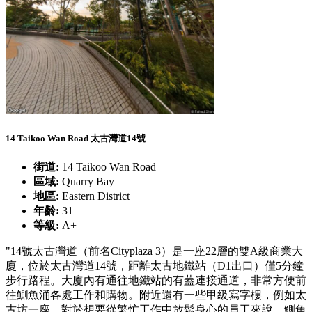
14 Taikoo Wan Road 太古灣道14號
街道:
14 Taikoo Wan Road
區域:
Quarry Bay
地區:
Eastern District
年齡:
31
等級:
A+
"14號太古灣道（前名Cityplaza 3）是一座22層的雙A級商業大
廈，位於太古灣道14號，距離太古地鐵站（D1出口）僅5分鐘
步行路程。大廈內有通往地鐵站的有蓋連接通道，非常方便前
往鰂魚涌各處工作和購物。附近還有一些甲級寫字樓，例如太
古坊一座。對於想要從繁忙工作中放鬆身心的員工來說，鰂魚