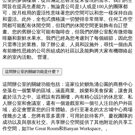
公室的多個樓層，從而滿足您甚至從未發現的需求。我們的空
間旨在提高生產能力，無論貴公司是1人或是100人的團隊都
可，按月租用的靈活性意味著您的空間可以和您一樣保持自由
和靈活。此外，全包式價格讓一切變得非常簡單。任何工作空
間都可能配有休閒空間，但我們的休閒空間更裝飾有自訂壁
畫。您的舊辦公室可能有咖啡壺，但我們的辦公室配有微焙咖
啡廳和新鮮水果水。我們已經為您考慮到了每個細節，因此您
只需專注於業務。除了辦公桌、人員和設施外，尋找一個由具
有前瞻性思維的公司所組成的社區以及能夠將大家有機聯絡起
來的室內活動。 營運。
這間辦公室的關鍵功能是什麼？
這間辦公室的關鍵功能包括：這家位於鰂魚涌公園的商務中心
坐落在一個繁華的區域，涵蓋商業、娛樂和美食探索，讓會員
處於活力之中。這裡設有四層樓，內有精心設計的休息室、私
人辦公室和會議室，還有一個遊戲室和一個引人注目的戶外區
域，必定會豐富您的日常體驗。步行至著名的太古城中心商場
僅幾步之遙，您將有眾多選擇，可用於款待客戶、慶祝團隊的
成功以及與朋友社交。共享辦公空間提供了其他附近的共享工
作空間，如The Great Room和Banyan Workspace。。