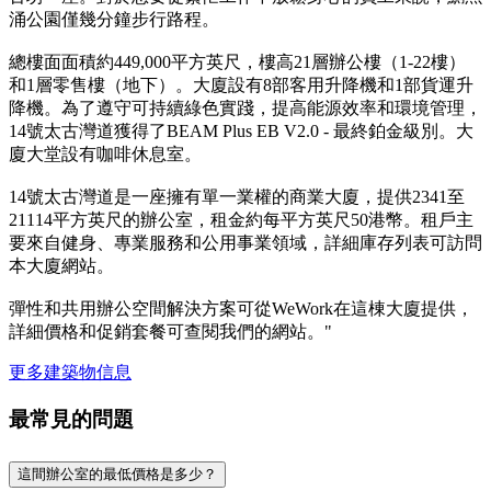
涌公園僅幾分鐘步行路程。
總樓面面積約449,000平方英尺，樓高21層辦公樓（1-22樓）
和1層零售樓（地下）。大廈設有8部客用升降機和1部貨運升
降機。為了遵守可持續綠色實踐，提高能源效率和環境管理，
14號太古灣道獲得了BEAM Plus EB V2.0 - 最終鉑金級別。大
廈大堂設有咖啡休息室。
14號太古灣道是一座擁有單一業權的商業大廈，提供2341至
21114平方英尺的辦公室，租金約每平方英尺50港幣。租戶主
要來自健身、專業服務和公用事業領域，詳細庫存列表可訪問
本大廈網站。
彈性和共用辦公空間解決方案可從WeWork在這棟大廈提供，
詳細價格和促銷套餐可查閱我們的網站。"
更多建築物信息
最常見的問題
這間辦公室的最低價格是多少？