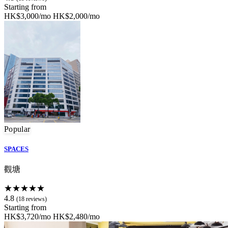
Starting from
HK$3,000/mo
HK$2,000/mo
Popular
SPACES
觀塘
★★★★★
4.8
(18 reviews)
Starting from
HK$3,720/mo
HK$2,480/mo