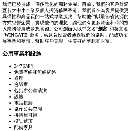
我們已發展成一個多元化的商務集團。目前，我們的客戶群涵
蓋各大中小企業及個人投資移民香港。我們旨在為客戶提供更
具彈性和高品質的一站式專業服務，幫助他們以最節省資源的
方式經營企業，實現他們的理想，讓他們有更多資金和時間投
入業務發展或夢想實踐。公司創辦人以中文名“
創富
”和英文名
“
WINGATE
”命名，寓意著投資者通過我們的協助，能成功拓
展事業和夢想，幫助客戶實現一生美好的夢想和財富。
公用事業和設施
24/7 訪問
免費有線和無線網絡
處理
會議室
包括辦公室清潔
設施
電話接聽
協作公共空間
接待員可用
標誌選項
配備家具