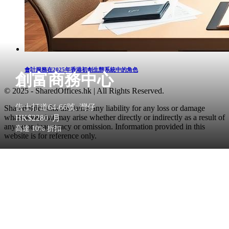
會計服務在2025年香港初創生態系統中的角色
創富商務中心
© 2025 - SharedOffices.hk | All Rights Reserved.
告士打道64-66號, 灣仔
Sharedoffices.hk disclaims any liability for any loss or damage
whatsoever that may arise whether directly or indirectly as a result of
HK$2280
/月
any error, inaccuracy or omission. Information provided in this
高達 10% 折扣
website is for reference only.