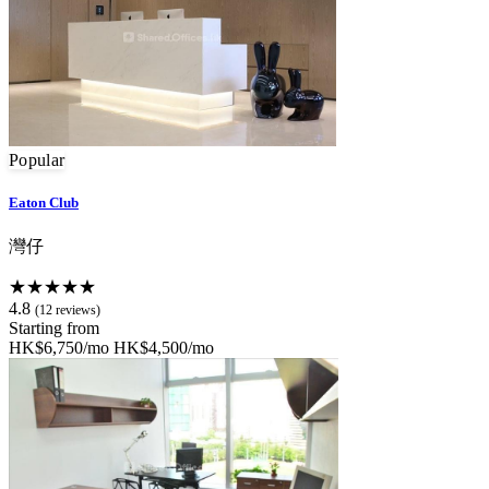
Popular
Eaton Club
灣仔
★★★★★
4.8
(12 reviews)
Starting from
HK$6,750/mo
HK$4,500/mo