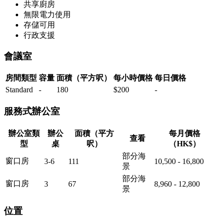
共享廚房
無限電力使用
存儲可用
行政支援
會議室
房間類型
容量
面積（平方呎）
每小時價格
每日價格
Standard
-
180
$200
-
服務式辦公室
辦公室類
辦公
面積（平方
每月價格
查看
型
桌
呎）
（HK$）
部分海
窗口房
3-6
111
10,500 - 16,800
景
部分海
窗口房
3
67
8,960 - 12,800
景
位置