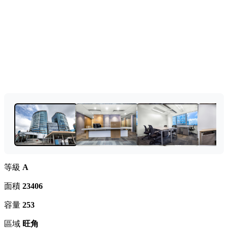
等級
A
面積
23406
容量
253
區域
旺角