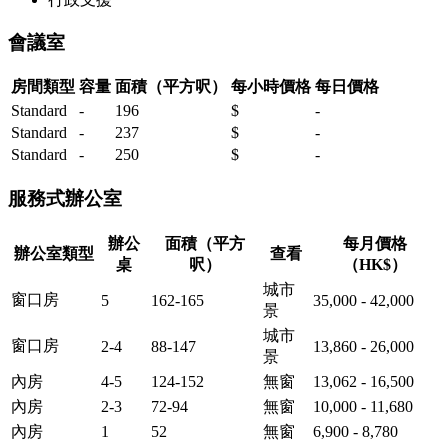
會議室
房間類型
容量
面積（平方呎）
每小時價格
每日價格
Standard
-
196
$
-
Standard
-
237
$
-
Standard
-
250
$
-
服務式辦公室
辦公
面積（平方
每月價格
辦公室類型
查看
桌
呎）
（HK$）
城市
窗口房
5
162-165
35,000 - 42,000
景
城市
窗口房
2-4
88-147
13,860 - 26,000
景
內房
4-5
124-152
無窗
13,062 - 16,500
內房
2-3
72-94
無窗
10,000 - 11,680
內房
1
52
無窗
6,900 - 8,780