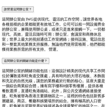
誰營運這間辦公室？
這間辦公室由 IWG提供現代、靈活的工作空間，讓世界各地
各種規模的企業都能更有效地工作。公司可以租一間設備齊全
的辦公室，兼職使用辦公桌，或者只是進來接觸一下。一切都
現代、高效、靈活且隨時可用：辦公室、會議室和商務休息
室；世界上最大的視頻通信工作室網絡；接待設施、電話信息
和一整套其他業務支持服務。無論他們使用雷格斯，他們都能
獲得業務所需的所有支持。 營運。
這間辦公室的關鍵功能是什麼？
這間辦公室的關鍵功能包括：這個設計精美的現代共享工作間
位於彌敦道和旺角道交匯處，具有時尚的大理石地板、木飾面
和充足的自然光線，讓您的業務處於行動的核心。這座大廈是
一個綜合商業綜合體，擁有寫字樓和8個零售樓層，提供各種
餐飲選擇，直通旺角港鐵站。此外，與公共交通網絡連接便
捷。旺角被譽為香港主要購物區之一，這裡的特色包括新舊多
層建築、商店、餐廳和娛樂場所的結合。擁有極高的人口密
度，旺角被吉尼斯世界紀錄描述為全球最繁忙的地區之一。在