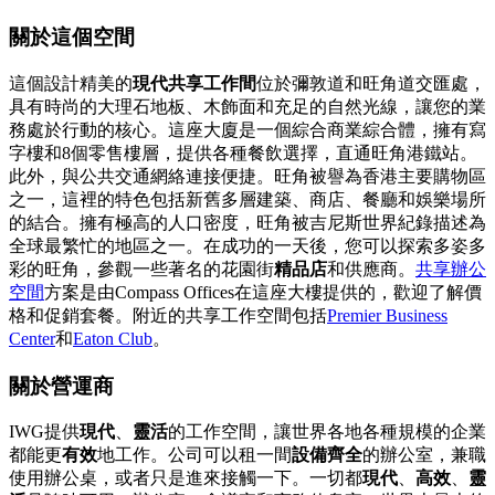
關於這個空間
這個設計精美的
現代共享工作間
位於彌敦道和旺角道交匯處，
具有時尚的大理石地板、木飾面和充足的自然光線，讓您的業
務處於行動的核心。這座大廈是一個綜合商業綜合體，擁有寫
字樓和8個零售樓層，提供各種餐飲選擇，直通旺角港鐵站。
此外，與公共交通網絡連接便捷。旺角被譽為香港主要購物區
之一，這裡的特色包括新舊多層建築、商店、餐廳和娛樂場所
的結合。擁有極高的人口密度，旺角被吉尼斯世界紀錄描述為
全球最繁忙的地區之一。在成功的一天後，您可以探索多姿多
彩的旺角，參觀一些著名的花園街
精品店
和供應商。
共享辦公
空間
方案是由Compass Offices在這座大樓提供的，歡迎了解價
格和促銷套餐。附近的共享工作空間包括
Premier Business
Center
和
Eaton Club
。
關於營運商
IWG提供
現代
、
靈活
的工作空間，讓世界各地各種規模的企業
都能更
有效
地工作。公司可以租一間
設備齊全
的辦公室，兼職
使用辦公桌，或者只是進來接觸一下。一切都
現代
、
高效
、
靈