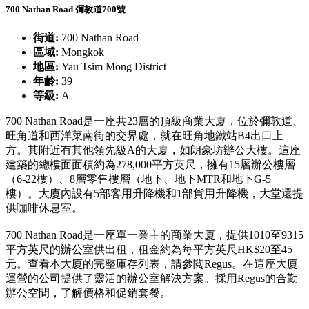
700 Nathan Road 彌敦道700號
街道:
700 Nathan Road
區域:
Mongkok
地區:
Yau Tsim Mong District
年齡:
39
等級:
A
700 Nathan Road是一座共23層的頂級商業大廈，位於彌敦道、
旺角道和西洋菜南街的交界處，就在旺角地鐵站B4出口上
方。其附近有其他領先級A的大廈，如朗豪坊辦公大樓。這座
建築的總樓面面積約為278,000平方英尺，擁有15層辦公樓層
（6-22樓）、8層零售樓層（地下、地下MTR和地下G-5
樓）。大廈內設有5部客用升降機和1部貨用升降機，大堂還提
供咖啡休息室。
700 Nathan Road是一座單一業主的商業大廈，提供1010至9315
平方英尺的辦公室供出租，租金約為每平方英尺HK$20至45
元。查看本大廈的完整庫存列表，請參閲Regus。在這座大廈
運營的公司提供了靈活的辦公室解決方案。採用Regus的合勤
辦公空間，了解價格和促銷套餐。