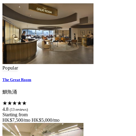
Popular
The Great Room
鰂魚涌
★★★★★
4.8
(13 reviews)
Starting from
HK$7,500/mo
HK$5,000/mo