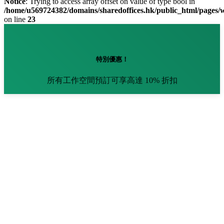
Notice
: Trying to access array offset on value of type bool in
/home/u569724382/domains/sharedoffices.hk/public_html/pages
on line
23
特別優惠！
所有工作空間預訂可享高達 10% 折扣