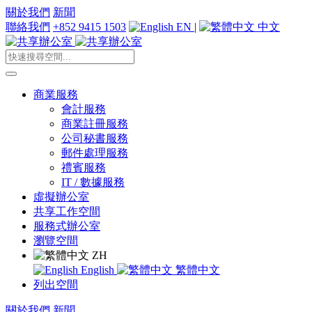
關於我們
新聞
聯絡我們
+852 9415 1503
EN
|
中文
商業服務
會計服務
商業註冊服務
公司秘書服務
郵件處理服務
禮賓服務
IT / 數據服務
虛擬辦公室
共享工作空間
服務式辦公室
瀏覽空間
ZH
English
繁體中文
列出空間
關於我們
新聞