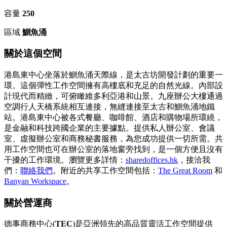
容量
250
區域
鰂魚涌
關於這個空間
港島東中心坐落於鰂魚涌天際線，是太古坊開發計劃的重要一
環。這個彈性工作空間擁有高樓底和充足的自然光線。內部設
計現代而精緻，可俯瞰維多利亞港和山景。九座辦公大樓通過
空調行人天橋系統相互連接，無縫連接至太古和鰂魚涌地鐵
站。港島東中心被各式餐廳、咖啡館、酒店和購物場所環繞，
是金融和科技跨國企業的主要據點。提供私人辦公室、會議
室、虛擬辦公室和商務秘書服務，為您成功提供一切所需。共
用工作空間也可在辦公室的落地窗旁找到，是一個方便且沒有
干擾的工作環境。瀏覽更多詳情：
sharedoffices.hk
，接洽我
們：
聯絡我們
。附近的共享工作空間包括：
The Great Room
和
Banyan Workspace
。
關於營運商
德事商務中心(
TEC
)是亞洲領先的高品質靈活工作空間提供