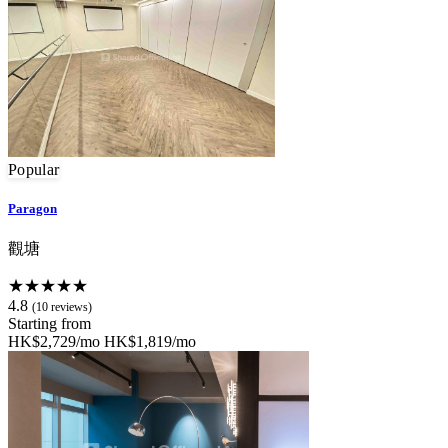
Popular
Paragon
觀塘
★★★★★
4.8
(10 reviews)
Starting from
HK$2,729/mo
HK$1,819/mo