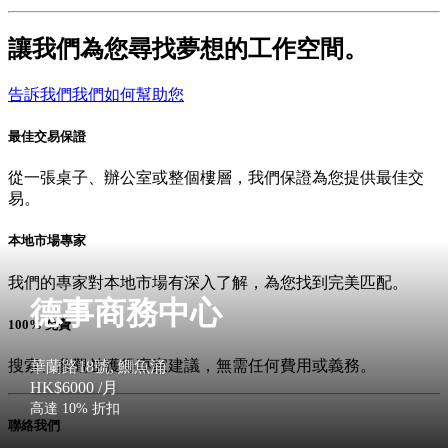
讓我們為您尋找夢想的工作空間。
告訴我們我們如何幫助您
最佳交易保證
從一張桌子、辦公室或整個樓層，我們保證為您提供最佳交
易。
本地市場專家
我們的專家對本地市場有深入了解，為您找到完美匹配。
德事商務中心
100% 免費
搜索、參觀並獲得專家建議，無需任何費用或義務。
華蘭路18號, 鰂魚涌
HK$6000
/月
高達 10% 折扣
聯絡我們