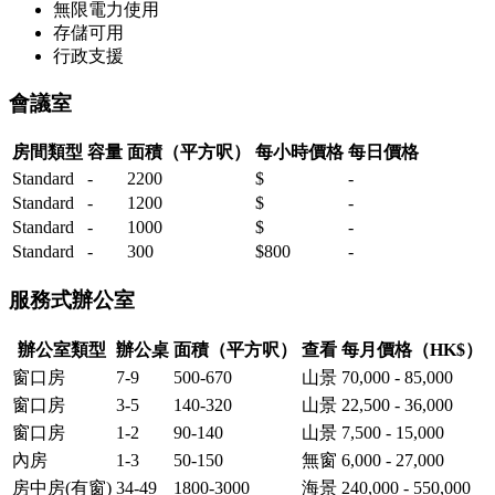
無限電力使用
存儲可用
行政支援
會議室
房間類型
容量
面積（平方呎）
每小時價格
每日價格
Standard
-
2200
$
-
Standard
-
1200
$
-
Standard
-
1000
$
-
Standard
-
300
$800
-
服務式辦公室
辦公室類型
辦公桌
面積（平方呎）
查看
每月價格（HK$）
窗口房
7-9
500-670
山景
70,000 - 85,000
窗口房
3-5
140-320
山景
22,500 - 36,000
窗口房
1-2
90-140
山景
7,500 - 15,000
內房
1-3
50-150
無窗
6,000 - 27,000
房中房(有窗)
34-49
1800-3000
海景
240,000 - 550,000