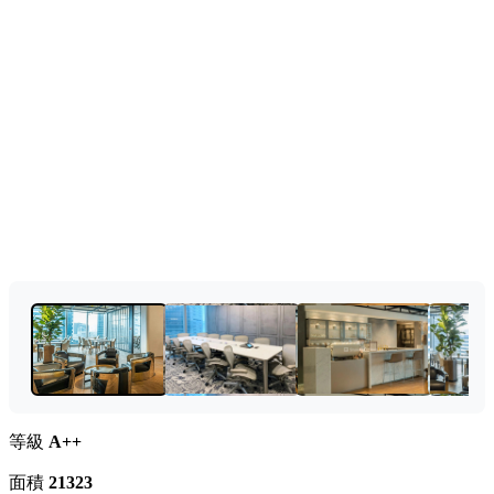
等級
A++
面積
21323