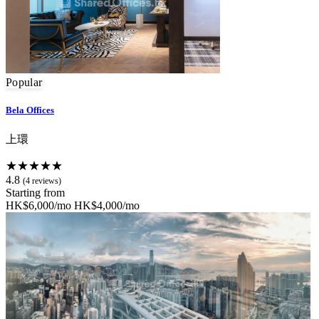
Popular
Bela Offices
上環
★★★★★
4.8
(4 reviews)
Starting from
HK$6,000/mo
HK$4,000/mo