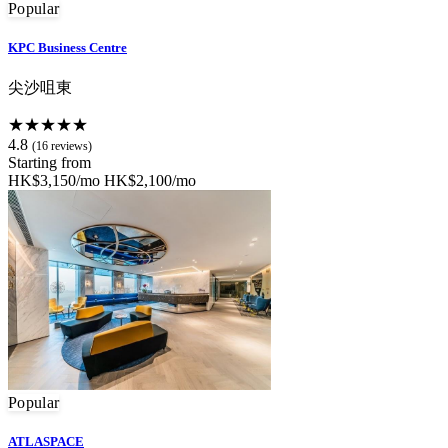
Popular
KPC Business Centre
尖沙咀東
★★★★★
4.8
(16 reviews)
Starting from
HK$3,150/mo
HK$2,100/mo
Popular
ATLASPACE