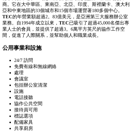
商。它在大中華區、東南亞、北亞、印度、斯裡蘭卡、澳大利
亞和中東地區的33個城市和15個市場運營著180多個中心。
TEC
的年營業額超過2。83億美元，是亞洲第三大服務辦公室
業務。自1994年成立以來，
TEC
已吸引了超過45,000名傑出專
業人士的會員，並提供了超過3。6萬平方英尺的協作工作空
間，促進了人際關系，並幫助個人和職業成長。
公用事業和設施
24/7 訪問
免費有線和無線網絡
處理
會議室
包括辦公室清潔
設施
電話接聽
協作公共空間
接待員可用
標誌選項
配備家具
共享廚房