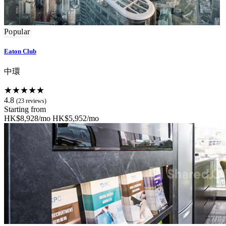
Popular
Eaton Club
中環
★★★★★
4.8
(23 reviews)
Starting from
HK$8,928/mo
HK$5,952/mo