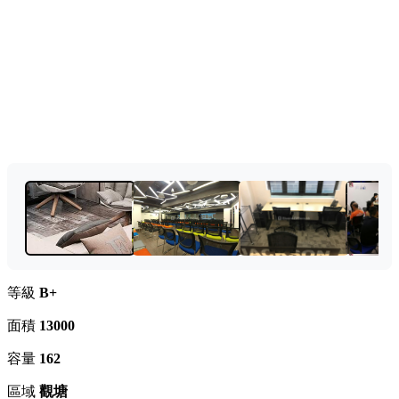
等級
B+
面積
13000
容量
162
區域
觀塘