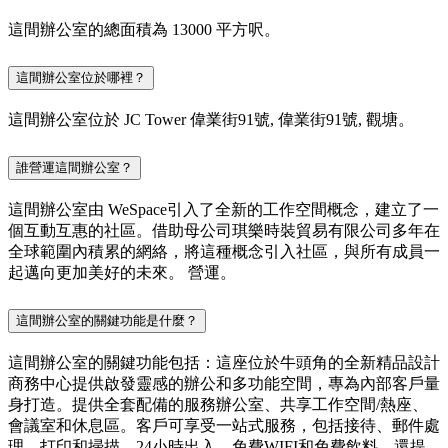
這間辦公室的總面積為 13000 平方呎。
這間辦公室位於哪裡？
這間辦公室位於 JC Tower 偉業街91號, 偉業街91號, 觀塘。
誰營運這間辦公室？
這間辦公室由 WeSpace引入了全新的工作空間概念，建立了一
個互動互惠的社區。借助母公司琪樂時裝貿易有限公司多年在
全球範圍內積累的網絡，將這種概念引入社區，與所有成員一
起邁向更加美好的未來。 營運。
這間辦公室的關鍵功能是什麼？
這間辦公室的關鍵功能包括：這座位於牛頭角的全新精品設計
商務中心提供啟發靈感的辦公和多功能空間，專為內部客戶量
身打造。提供全套配備的服務辦公室、共享工作空間/熱座、
會議室和休息區。客戶可享受一站式服務，包括接待、郵件處
理、打印和掃描、24小時出入、免費WIFI和免費飲料。還提