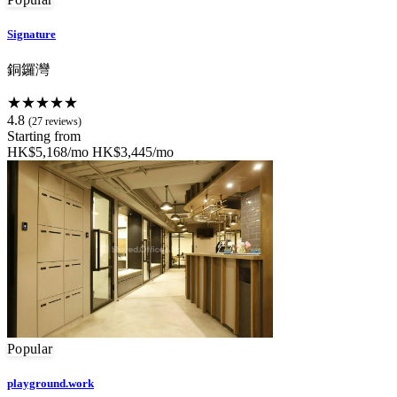
Signature
銅鑼灣
★★★★★
4.8
(27 reviews)
Starting from
HK$5,168/mo
HK$3,445/mo
Popular
playground.work