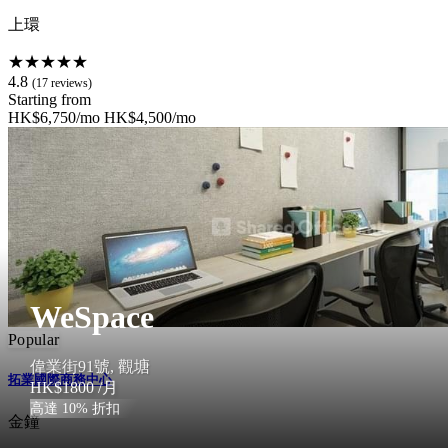
上環
★★★★★
4.8
(17 reviews)
Starting from
HK$6,750/mo
HK$4,500/mo
WeSpace
Popular
偉業街91號, 觀塘
拓業國際商務中心
HK$1800
/月
高達 10% 折扣
金鐘