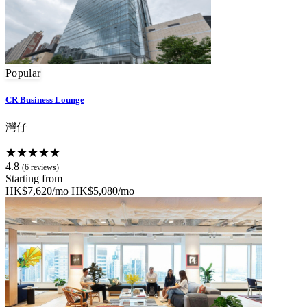
Popular
CR Business Lounge
灣仔
★★★★★
4.8
(6 reviews)
Starting from
HK$7,620/mo
HK$5,080/mo