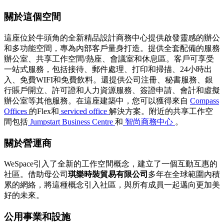
關於這個空間
這座位於牛頭角的全新精品設計商務中心提供啟發靈感的辦公
和多功能空間，專為內部客戶量身打造。提供全套配備的服務
辦公室、共享工作空間/熱座、會議室和休息區。客戶可享受
一站式服務，包括接待、郵件處理、打印和掃描、24小時出
入、免費WIFI和免費飲料。還提供公司注冊、秘書服務、銀
行賬戶開立、許可證和人力資源服務、簽證申請、會計和虛擬
辦公室等其他服務。在這座建築中，您可以獲得來自
Compass
Offices
的Flex和
serviced office
解決方案。附近的共享工作空
間包括
Jumpstart Business Centre
和
智尚商務中心
。
關於營運商
WeSpace引入了全新的工作空間概念，建立了一個互動互惠的
社區。借助母公司
琪樂時裝貿易有限公司
多年在全球範圍內積
累的網絡，將這種概念引入社區，與所有成員一起邁向更加美
好的未來。
公用事業和設施