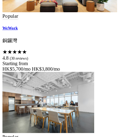
Popular
WeWork
銅鑼灣
★★★★★
4.8
(30 reviews)
Starting from
HK$5,700/mo
HK$3,800/mo
Popular