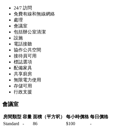
24/7 訪問
免費有線和無線網絡
處理
會議室
包括辦公室清潔
設施
電話接聽
協作公共空間
接待員可用
標誌選項
配備家具
共享廚房
無限電力使用
存儲可用
行政支援
會議室
房間類型
容量
面積（平方呎）
每小時價格
每日價格
Standard
-
86
$100
-