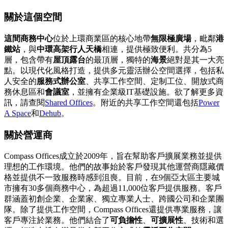
關於這個空間
這間商務中心
位於上環商業區的核心地帶
無限極廣場
，毗鄰
港
鐵站
，與
中環高架行人天橋
相連，提供極致便利。共分為5
層，包含帶有
屋頂露台
的最頂層，獨特的
海景
絕對是其一大亮
點。以現代化風格打造，提供多元靈活辦公空間選擇，包括私
人安全的
服務式辦公室
、共享工作空間、定制工位、開放式商
務休息區和
會議室
，並擁有企業級IT基礎設施。欲了解更多資
訊，請查閱
Shared Offices
。附近的共享工作空間還包括
Power
A Space
和
Dehub
。
關於營運商
Compass Offices成立於2009年，旨在幫助客戶擴展業務並提供
理想的工作環境。他們的故事始於客戶發現其他運營商隱藏價
格並提供不一致服務時感到沮喪。目前，在9個亞太區主要城
市擁有30多個商務中心，為超過11,000位客戶提供服務。客戶
群涵蓋初創企業、企業家、獨立專業人士、跨國公司和企業團
隊。除了提供工作空間，Compass Offices還提供專業服務，讓
客戶專注於業務。他們結合了
可負擔性
、
可擴展性
、技術和選