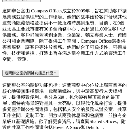
這間辦公室由 Compass Offices成立於2009年，旨在幫助客戶擴
展業務並提供理想的工作環境。他們的故事始於客戶發現其他
運營商隱藏價格並提供不一致服務時感到沮喪。目前，在9個
亞太區主要城市擁有30多個商務中心，為超過11,000位客戶提
供服務。客戶群涵蓋初創企業、企業家、獨立專業人士、跨國
公司和企業團隊。除了提供工作空間，Compass Offices還提供
專業服務，讓客戶專注於業務。他們結合了可負擔性、可擴展
性、技術和選擇，打造出旨在滿足當今新工作方式的靈活工作
空間。 營運。
這間辦公室的關鍵功能是什麼？
這間辦公室的關鍵功能包括：這間商務中心位於上環商業區的
核心地帶無限極廣場，毗鄰港鐵站，與中環高架行人天橋相
連，提供極致便利。共分為5層，包含帶有屋頂露台的最頂
層，獨特的海景絕對是其一大亮點。以現代化風格打造，提供
多元靈活辦公空間選擇，包括私人安全的服務式辦公室、共享
工作空間、定制工位、開放式商務休息區和會議室，並擁有企
業級IT基礎設施。欲了解更多資訊，請查閱Shared Offices。附
近的共享工作空間還包括Power A Space和Dehub。。