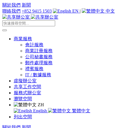
關於我們
新聞
聯絡我們
+852 9415 1503
EN
|
中文
商業服務
會計服務
商業註冊服務
公司秘書服務
郵件處理服務
禮賓服務
IT / 數據服務
虛擬辦公室
共享工作空間
服務式辦公室
瀏覽空間
ZH
English
繁體中文
列出空間
關於我們
新聞