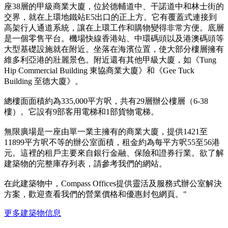
座38層的甲級商業大廈，位於德輔道中、干諾道中和林士街的
交界，就在上環地鐵站E5出口的正上方。它有覆蓋式連接到
高架行人通道系統，讓在上環工作和購物變得非常方便。底層
是一個零售平台。機場快線香港站、中環碼頭以及港澳碼頭等
大型基礎設施就在附近。坐落在海濱位置，使大部分樓層擁有
維多利亞港的壯麗景色。附近還有其他甲級大廈，如《Tung
Hip Commercial Building 東協商業大廈》和《Gee Tuck
Building 至德大廈》。
總樓面面積約為335,000平方呎，共有29層辦公樓層（6-38
樓）。它設有9部客用電梯和1部貨物電梯。
無限廣場是一座由單一業主擁有的商業大廈，提供1421至
11899平方呎不等的辦公室面積，租金約為每平方呎55至56港
元。這裡的租戶主要來自銀行金融、保險和證券行業。欲了解
建築物的完整庫存列表，請參考我們的網站。
在此建築物中，Compass Offices提供靈活及服務式辦公室解決
方案，歡迎查看我們的營業價格和優惠封包網頁。"
更多建築物信息