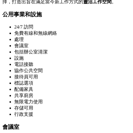
擇，打造出旨在滿足當今新工作方式的
靈活工作空間
。
公用事業和設施
24/7 訪問
免費有線和無線網絡
處理
會議室
包括辦公室清潔
設施
電話接聽
協作公共空間
接待員可用
標誌選項
配備家具
共享廚房
無限電力使用
存儲可用
行政支援
會議室