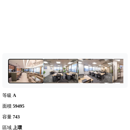
等級
A
面積
59495
容量
743
區域
上環