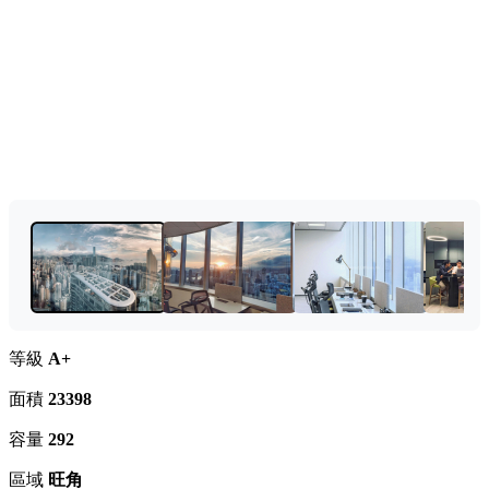
等級
A+
面積
23398
容量
292
區域
旺角