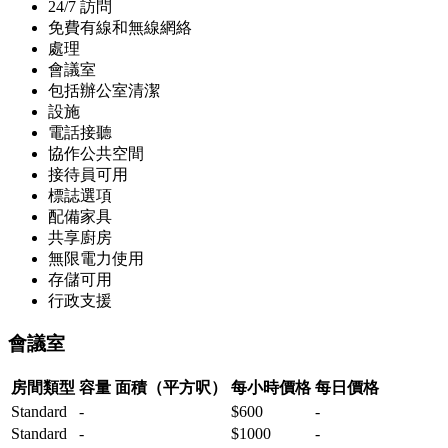
24/7 訪問
免費有線和無線網絡
處理
會議室
包括辦公室清潔
設施
電話接聽
協作公共空間
接待員可用
標誌選項
配備家具
共享廚房
無限電力使用
存儲可用
行政支援
會議室
房間類型
容量
面積（平方呎）
每小時價格
每日價格
Standard
-
$600
-
Standard
-
$1000
-