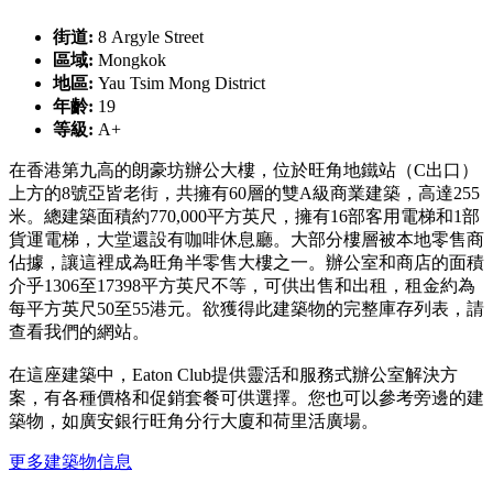
街道:
8 Argyle Street
區域:
Mongkok
地區:
Yau Tsim Mong District
年齡:
19
等級:
A+
在香港第九高的朗豪坊辦公大樓，位於旺角地鐵站（C出口）
上方的8號亞皆老街，共擁有60層的雙A級商業建築，高達255
米。總建築面積約770,000平方英尺，擁有16部客用電梯和1部
貨運電梯，大堂還設有咖啡休息廳。大部分樓層被本地零售商
佔據，讓這裡成為旺角半零售大樓之一。辦公室和商店的面積
介乎1306至17398平方英尺不等，可供出售和出租，租金約為
每平方英尺50至55港元。欲獲得此建築物的完整庫存列表，請
查看我們的網站。
在這座建築中，Eaton Club提供靈活和服務式辦公室解決方
案，有各種價格和促銷套餐可供選擇。您也可以參考旁邊的建
築物，如廣安銀行旺角分行大廈和荷里活廣場。
更多建築物信息