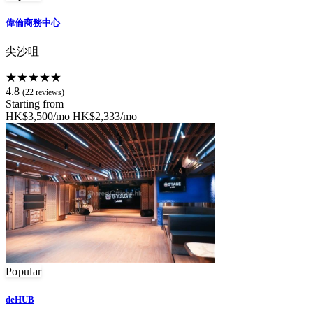
偉倫商務中心
尖沙咀
★★★★★
4.8
(22 reviews)
Starting from
HK$3,500/mo
HK$2,333/mo
Popular
deHUB