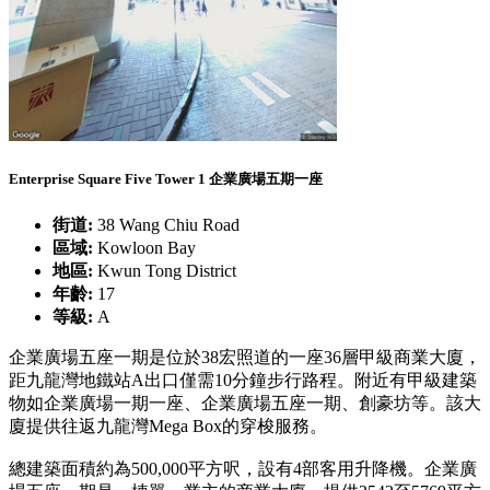
Enterprise Square Five Tower 1 企業廣場五期一座
街道:
38 Wang Chiu Road
區域:
Kowloon Bay
地區:
Kwun Tong District
年齡:
17
等級:
A
企業廣場五座一期是位於38宏照道的一座36層甲級商業大廈，
距九龍灣地鐵站A出口僅需10分鐘步行路程。附近有甲級建築
物如企業廣場一期一座、企業廣場五座一期、創豪坊等。該大
廈提供往返九龍灣Mega Box的穿梭服務。
總建築面積約為500,000平方呎，設有4部客用升降機。企業廣