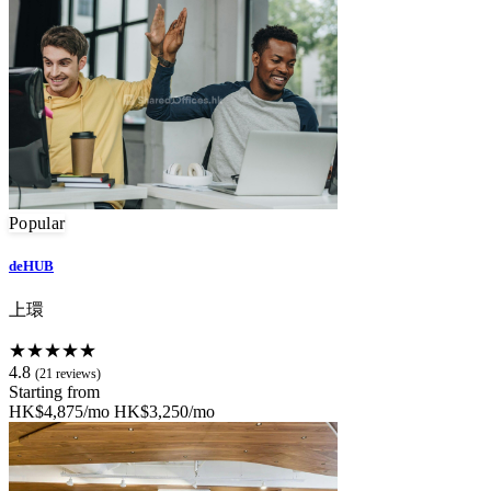
Popular
deHUB
上環
★★★★★
4.8
(21 reviews)
Starting from
HK$4,875/mo
HK$3,250/mo