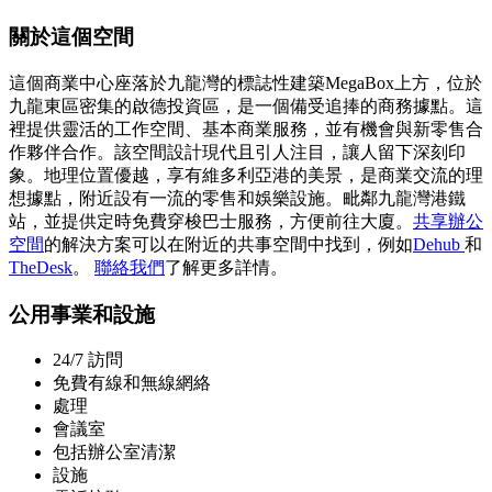
關於這個空間
這個商業中心座落於九龍灣的標誌性建築MegaBox上方，位於
九龍東區密集的啟德投資區，是一個備受追捧的商務據點。這
裡提供靈活的工作空間、基本商業服務，並有機會與新零售合
作夥伴合作。該空間設計現代且引人注目，讓人留下深刻印
象。地理位置優越，享有維多利亞港的美景，是商業交流的理
想據點，附近設有一流的零售和娛樂設施。毗鄰九龍灣港鐵
站，並提供定時免費穿梭巴士服務，方便前往大廈。
共享辦公
空間
的解決方案可以在附近的共事空間中找到，例如
Dehub
和
TheDesk
。
聯絡我們
了解更多詳情。
公用事業和設施
24/7 訪問
免費有線和無線網絡
處理
會議室
包括辦公室清潔
設施