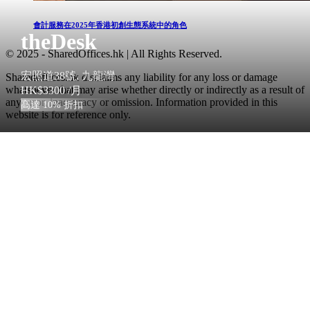
會計服務在2025年香港初創生態系統中的角色
theDesk
© 2025 - SharedOffices.hk | All Rights Reserved.
宏照道38號, 九龍灣
Sharedoffices.hk disclaims any liability for any loss or damage
whatsoever that may arise whether directly or indirectly as a result of
HK$3300
/月
any error, inaccuracy or omission. Information provided in this
高達 10% 折扣
website is for reference only.