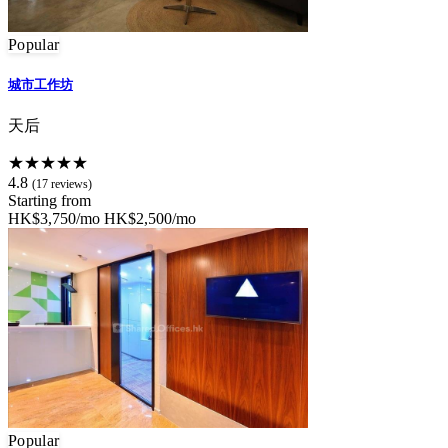
Popular
城市工作坊
天后
★★★★★
4.8
(17 reviews)
Starting from
HK$3,750/mo
HK$2,500/mo
Popular