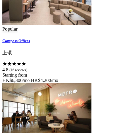
Popular
Compass Offices
上環
★★★★★
4.8
(16 reviews)
Starting from
HK$6,300/mo
HK$4,200/mo