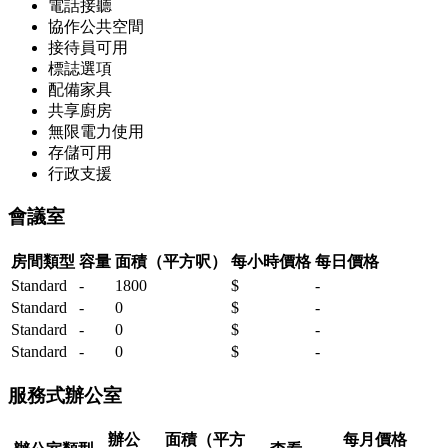
電話接聽
協作公共空間
接待員可用
標誌選項
配備家具
共享廚房
無限電力使用
存儲可用
行政支援
會議室
房間類型
容量
面積（平方呎）
每小時價格
每日價格
Standard
-
1800
$
-
Standard
-
0
$
-
Standard
-
0
$
-
Standard
-
0
$
-
服務式辦公室
辦公
面積（平方
每月價格