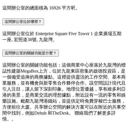
這間辦公室的總面積為 16926 平方呎。
這間辦公室位於哪裡？
這間辦公室位於 Enterprise Square Five Tower 1 企業廣場五期
一座, 宏照道38號, 九龍灣。
這間辦公室的關鍵功能是什麼？
這間辦公室的關鍵功能包括：這個商業中心座落於九龍灣的標
誌性建築MegaBox上方，位於九龍東區密集的啟德投資區，是
一個備受追捧的商務據點。這裡提供靈活的工作空間、基本商
業服務，並有機會與新零售合作夥伴合作。該空間設計現代且
引人注目，讓人留下深刻印象。地理位置優越，享有維多利亞
港的美景，是商業交流的理想據點，附近設有一流的零售和娛
樂設施。毗鄰九龍灣港鐵站，並提供定時免費穿梭巴士服務，
方便前往大廈。共享辦公空間的解決方案可以在附近的共事空
間中找到，例如Dehub 和TheDesk。 聯絡我們了解更多詳
情。。