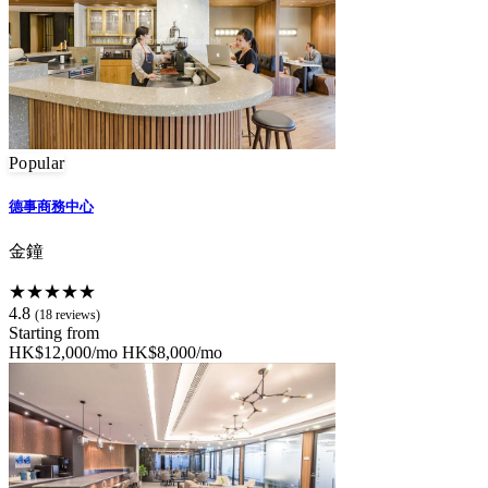
Popular
德事商務中心
金鐘
★★★★★
4.8
(18 reviews)
Starting from
HK$12,000/mo
HK$8,000/mo