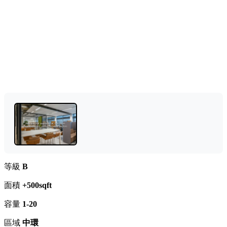
等級
B
面積
+500sqft
容量
1-20
區域
中環