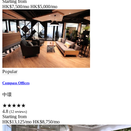
Starting from
HK$7,500/mo
HK$5,000/mo
Popular
Compass Offices
中環
★★★★★
4.8
(12 reviews)
Starting from
HK$13,125/mo
HK$8,750/mo