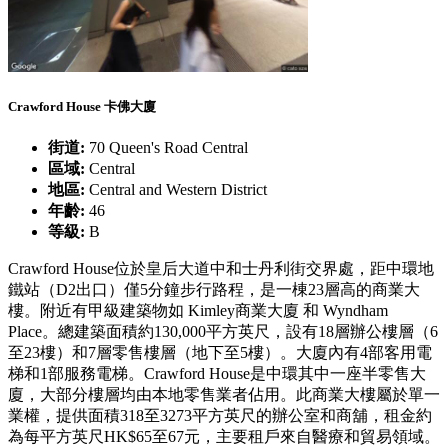
Crawford House 卡佛大廈
街道:
70 Queen's Road Central
區域:
Central
地區:
Central and Western District
年齡:
46
等級:
B
Crawford House位於皇后大道中和士丹利街交界處，距中環地
鐵站（D2出口）僅5分鐘步行路程，是一棟23層高的商業大
樓。附近有甲級建築物如 Kimley商業大廈 和 Wyndham
Place。總建築面積約130,000平方英尺，設有18層辦公樓層（6
至23樓）和7層零售樓層（地下至5樓）。大廈內有4部客用電
梯和1部服務電梯。Crawford House是中環其中一座半零售大
廈，大部分樓層均由本地零售業者佔用。此商業大樓屬於單一
業權，提供面積318至3273平方英尺的辦公室和商舖，租金約
為每平方英尺HK$65至67元，主要租戶來自醫療和貿易領域。