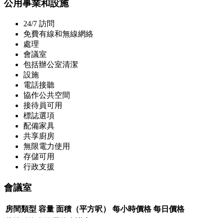
公用事業和設施
24/7 訪問
免費有線和無線網絡
處理
會議室
包括辦公室清潔
設施
電話接聽
協作公共空間
接待員可用
標誌選項
配備家具
共享廚房
無限電力使用
存儲可用
行政支援
會議室
房間類型
容量
面積（平方呎）
每小時價格
每日價格