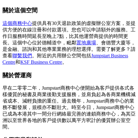
關於這個空間
這個商務中心
提供具有30天退款政策的虛擬辦公室方案，並提
供方便的在線注冊和付款選項。您也可以申請額外的服務。工
作日服務時間延長至晚上7點，比其他運營商提供的時間更
長。這個中心位於德輔道中，毗鄰
置地廣場
、會德豐大廈等，
是金融、諮詢和其他專業業務的理想選擇。需要了解更多？請
查看
聯繫我們
。附近的共用辦公空間包括
Jumpstart Business
Centre
和
KSF Business Centre
。
關於營運商
早在二零零二年，Jumpstart商務中心便開始為客戶提供各式各
樣優質的秘書及商業後勤支援服務，並肩負起為各商業機構減
省成本、減輕負擔的重任。過去幾年，Jumpstart商務中心的業
務不斷發展，規模亦不斷壯大。時至今日，Jumpstart商務中心
已成為本港其中一間分行網絡最完善的連鎖商務中心，為其亞
洲以至世界各地的客戶提供數以萬平方呎計的優質辦公室空
間。