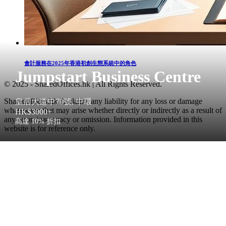
會計服務在2025年香港初創生態系統中的角色
Jumpstart Business Centre
© 2025 - SharedOffices.hk | All Rights Reserved.
Sharedoffices.hk disclaims any liability for any loss or damage
皇后大道中70號, 中環
whatsoever that may arise whether directly or indirectly as a result of
HK$3000+
any error, inaccuracy or omission. Information provided in this
高達 10% 折扣
website is for reference only.