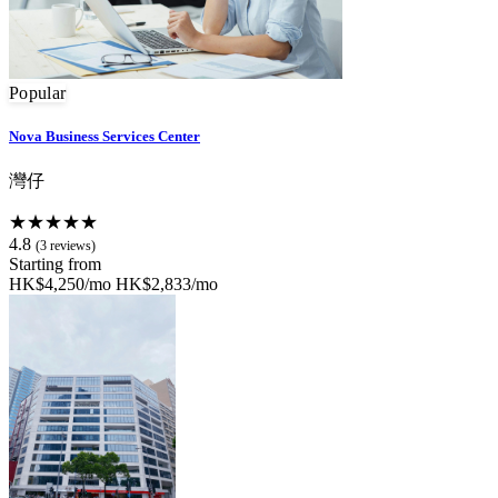
Popular
Nova Business Services Center
灣仔
★★★★★
4.8
(3 reviews)
Starting from
HK$4,250/mo
HK$2,833/mo