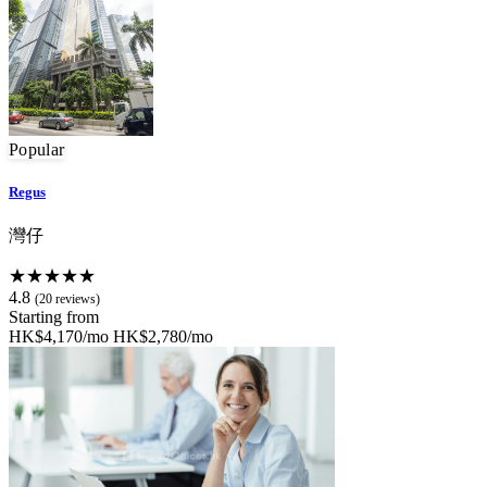
Popular
Regus
灣仔
★★★★★
4.8
(20 reviews)
Starting from
HK$4,170/mo
HK$2,780/mo