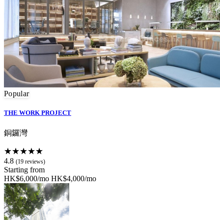
Popular
THE WORK PROJECT
銅鑼灣
★★★★★
4.8
(19 reviews)
Starting from
HK$6,000/mo
HK$4,000/mo